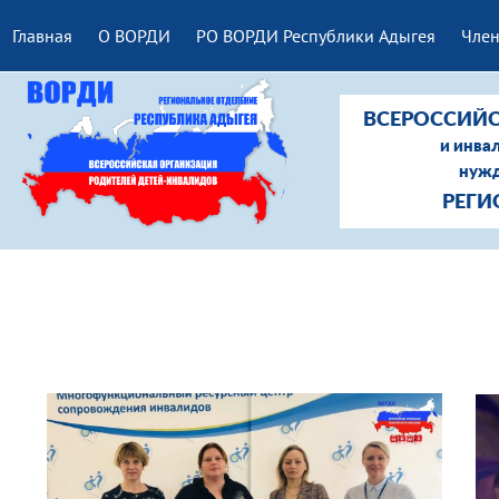
Главная
О ВОРДИ
РО ВОРДИ Республики Адыгея
Член
ВСЕРОССИЙС
и инва
нужд
РЕГИ