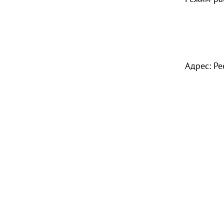
пн. - п
Адрес: Ре