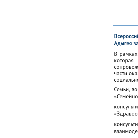
Всеросси
Адыгея з
В рамках
которая 
сопровож
части ок
социальн
Семьи, в
«Семейно
консульт
«Здравоо
консуль
взаимоде