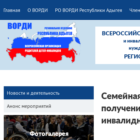
Главная
О ВОРДИ
РО ВОРДИ Республики Адыгея
Член
ВСЕРОССИЙС
и инва
нужд
РЕГИ
Новости и деятельность
Семейн
Анонс мероприятий
получени
инвалид
Фотогалерея