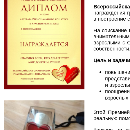
Всероссийск
награждения г
в построение 
На соискание 
внимательным
взрослыми с О
собственности
Цель и задач
повышение
представи
и взрослы
поощрение
взрослых 
Этой Премией
реальную помо