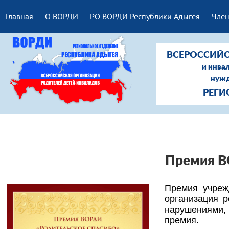
Главная
О ВОРДИ
РО ВОРДИ Республики Адыгея
Член
ВСЕРОССИЙС
и инва
нужд
РЕГИ
Премия В
Премия учреж
организация 
нарушениями, 
премия.