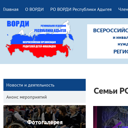
Главная
О ВОРДИ
РО ВОРДИ Республики Адыгея
Член
ВСЕРОССИЙС
и инва
нужд
РЕГИ
Новости и деятельность
Семьи РО
Анонс мероприятий
Фотогалерея