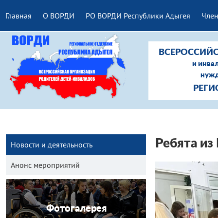
Главная
О ВОРДИ
РО ВОРДИ Республики Адыгея
Член
ВСЕРОССИЙС
и инва
нужд
РЕГИ
Ребята из
Новости и деятельность
Анонс мероприятий
Фотогалерея