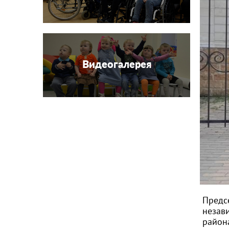
Видеогалерея
Предс
незав
район