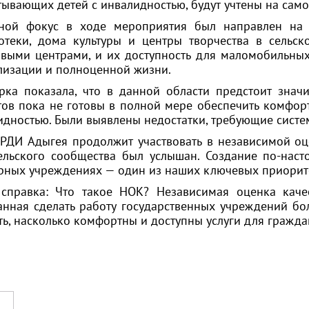
тывающих детей с инвалидностью, будут учтены на сам
ной фокус в ходе мероприятия был направлен на 
отеки, дома культуры и центры творчества в сельск
овыми центрами, и их доступность для маломобильных
лизации и полноценной жизни.
рка показала, что в данной области предстоит знач
тов пока не готовы в полной мере обеспечить комфор
идностью. Были выявлены недостатки, требующие систе
РДИ Адыгея продолжит участвовать в независимой оце
ельского сообщества был услышан. Создание по-нас
урных учреждениях — один из наших ключевых приорит
справка: Что такое НОК? Независимая оценка каче
анная сделать работу государственных учреждений бо
ть, насколько комфортны и доступны услуги для гражда