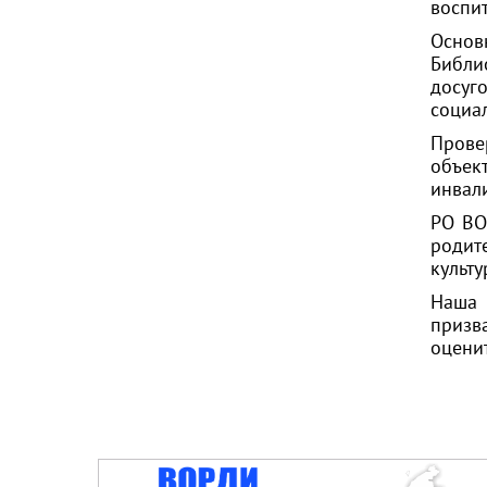
воспи
Основ
Библи
досуг
социа
Прове
объек
инвал
РО ВО
родит
культ
Наша 
призв
оцени