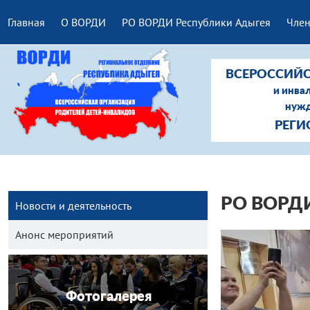
Главная
О ВОРДИ
РО ВОРДИ Республики Адыгея
Член
ВСЕРОССИЙС
и инва
нужд
РЕГИ
РО ВОРДИ
Новости и деятельность
Анонс мероприятий
Фотогалерея