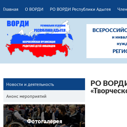
Главная
О ВОРДИ
РО ВОРДИ Республики Адыгея
Член
ВСЕРОССИЙС
и инва
нужд
РЕГИ
РО ВОРДИ 
Новости и деятельность
«Творческ
Анонс мероприятий
Фотогалерея