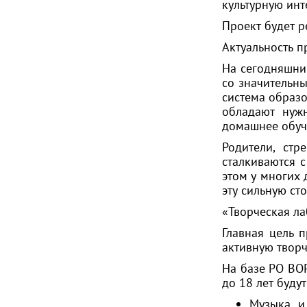
культурную инт
Проект будет р
Актуальность 
На сегодняшни
со значительн
система образо
обладают нуж
домашнее обуче
Родители, стр
сталкиваются 
этом у многих 
эту сильную ст
«Творческая л
Главная цель 
активную творч
На базе РО ВОР
до 18 лет буду
Музыка и 