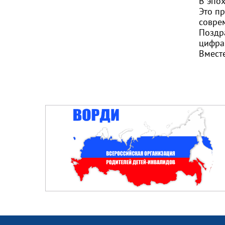
В эпо
Это пр
совре
Поздр
цифра 
Вмест