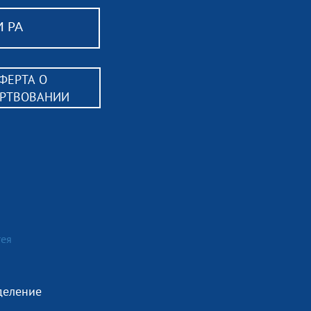
 РА
ФЕРТА О
ЕРТВОВАНИИ
гея
тделение