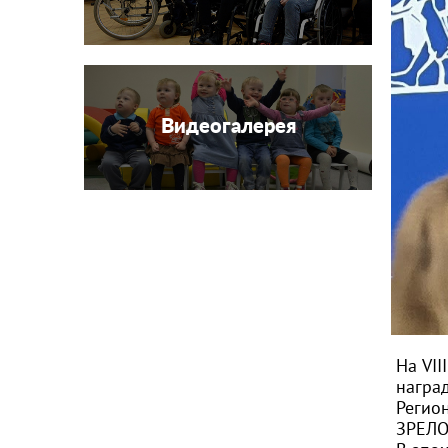
Видеогалерея
На VI
награ
Регио
ЗРЕЛО