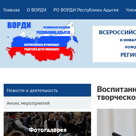
Главная
О ВОРДИ
РО ВОРДИ Республики Адыгея
Член
ВСЕРОССИЙС
и инва
нужд
РЕГИ
Воспитанн
Новости и деятельность
творческо
Анонс мероприятий
Фотогалерея